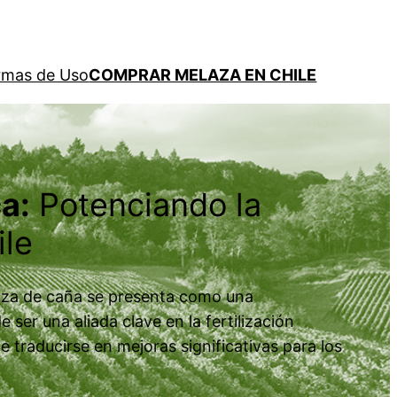
rmas de Uso
COMPRAR MELAZA EN CHILE
a:
Potenciando la
ile
elaza de caña se presenta como una
er una aliada clave en la fertilización
e traducirse en mejoras significativas para los