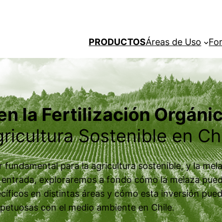
PRODUCTOS
Áreas de Uso
Fo
n la Fertilización Orgánic
ricultura Sostenible en Ch
ar fundamental para la agricultura sostenible, y la m
 entrada, exploraremos a fondo cómo la melaza puede s
cíficos en distintas áreas y cómo esta inversión pued
petuosas con el medio ambiente en Chile.