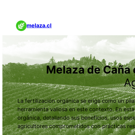
melaza.cl
Melaza de Caña e
Ag
La fertilización orgánica se erige como un pil
herramienta valiosa en este contexto. En esta
orgánica, detallando sus beneficios, usos espe
agricultores comprometidos con prácticas res