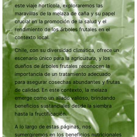
este viaje hortícola, exploraremos las
maravillas de la melaza de caña y su papel
crucial en la promoción de la salud y el
rendimiento de los árboles frutales en el
contexto local.
Chile, con su diversidad climática, ofrece un
escenario único para la agricultura, y los
dueños de árboles frutales reconocen la
importancia de un tratamiento adecuado
para asegurar cosechas abundantes y frutas
de calidad. En este contexto, la melaza
emerge como un aliado valioso, brindando
beneficios sustanciales desde la siembra
hasta la fructificación.
A lo largo de estas páginas, nos
sumergiremos en los beneficios nutricionales