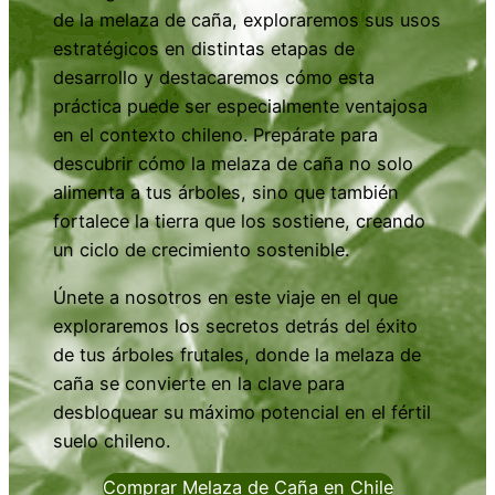
de la melaza de caña, exploraremos sus usos
estratégicos en distintas etapas de
desarrollo y destacaremos cómo esta
práctica puede ser especialmente ventajosa
en el contexto chileno. Prepárate para
descubrir cómo la melaza de caña no solo
alimenta a tus árboles, sino que también
fortalece la tierra que los sostiene, creando
un ciclo de crecimiento sostenible.
Únete a nosotros en este viaje en el que
exploraremos los secretos detrás del éxito
de tus árboles frutales, donde la melaza de
caña se convierte en la clave para
desbloquear su máximo potencial en el fértil
suelo chileno.
Comprar Melaza de Caña en Chile