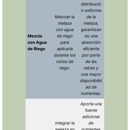
distribució
n uniforme
Mezclar la
de la
melaza
melaza,
con agua
garantizan
Mezcla
de riego
do una
con Agua
para
absorción
de Riego
aplicarla
eficiente
durante los
por parte
ciclos de
de las
riego.
raíces y
una mayor
disponibilid
ad de
nutrientes.
Aporta una
fuente
adicional
Integrar la
de
melaza en
nutrientes