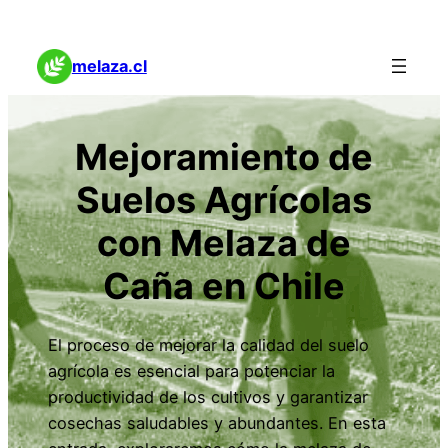
melaza.cl
Mejoramiento de
Suelos Agrícolas
con Melaza de
Caña en Chile
El proceso de mejorar la calidad del suelo
agrícola es esencial para potenciar la
productividad de los cultivos y garantizar
cosechas saludables y abundantes. En esta