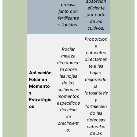
absorción
precisa
eficiente
junto con
por parte
fertilizante
de los
s líquidos.
cultivos.
Proporcion
a
Rociar
nutrientes
melaza
directamen
directamen
te a las
te sobre
Aplicación
hojas,
las hojas
Foliar en
mejorando
de los
Momento
la
cultivos en
s
fotosíntesis
momentos
Estratégic
y
específicos
os
fortalecien
del ciclo
do las
de
defensas
crecimient
naturales
o.
de las