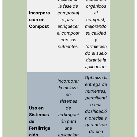
la fase de
orgánicos
Incorpora
compostaj
al
ción en
e para
compost,
Compost
enriquecer
mejorando
el compost
su calidad
con sus
y
nutrientes.
fortalecien
do el suelo
durante la
aplicación.
Optimiza la
Incorporar
entrega de
la melaza
nutrientes,
en
permitiend
sistemas
o una
Uso en
de
dosificació
Sistemas
fertirrigaci
n precisa y
de
ón para
garantizan
Fertiirriga
una
do una
ción
aplicación