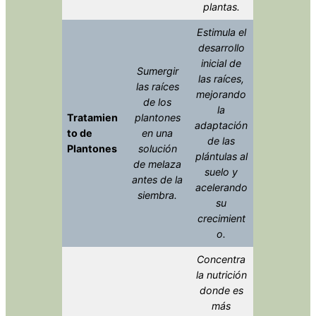
plantas.
Estimula el
desarrollo
inicial de
Sumergir
las raíces,
las raíces
mejorando
de los
la
Tratamien
plantones
adaptación
to de
en una
de las
Plantones
solución
plántulas al
de melaza
suelo y
antes de la
acelerando
siembra.
su
crecimient
o.
Concentra
la nutrición
donde es
más