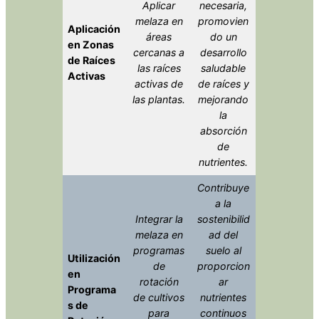
Aplicar
necesaria,
melaza en
promovien
Aplicación
áreas
do un
en Zonas
cercanas a
desarrollo
de Raíces
las raíces
saludable
Activas
activas de
de raíces y
las plantas.
mejorando
la
absorción
de
nutrientes.
Contribuye
a la
Integrar la
sostenibilid
melaza en
ad del
programas
suelo al
Utilización
de
proporcion
en
rotación
ar
Programa
de cultivos
nutrientes
s de
para
continuos