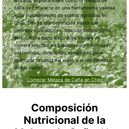
entrada, exploraremos cómo la melaza de
caña se convierte en una herramienta valiosa
en el mejoramiento de suelos agrícolas en
Chile. Desde sus beneficios hasta sus
diversas aplicaciones, descubriremos cómo
este subproducto natural se integra de
manera efectiva en prácticas agronómicas
sostenibles, ofreciendo soluciones para
optimizar la salud del suelo y el rendimiento
de los cultivos.
Comprar Melaza de Caña en Chile
Composición
Nutricional de la